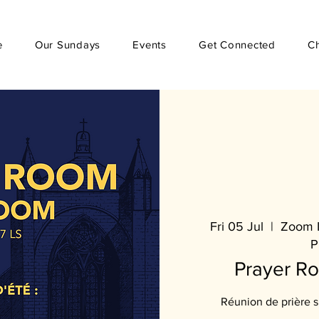
e
Our Sundays
Events
Get Connected
C
Fri 05 Jul
  |  
Zoom I
P
Prayer R
Réunion de prière 