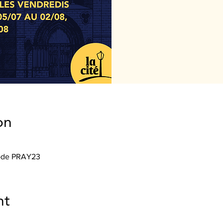
on
Code PRAY23
nt