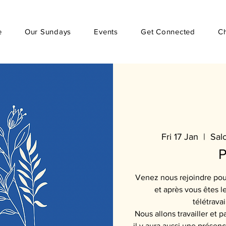
e
Our Sundays
Events
Get Connected
C
Fri 17 Jan
  |  
Sal
P
Venez nous rejoindre pou
et après vous êtes l
télétravai
Nous allons travailler et
il y aura aussi une présen