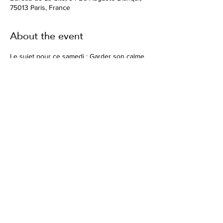
75013 Paris, France
About the event
Le sujet pour ce samedi : Garder son calme 
dans les moments de crise.
Nous nous occuperons de vos enfants 
pendant ce temps - avec une sortie au Parc 
Montsouris.
Share this event