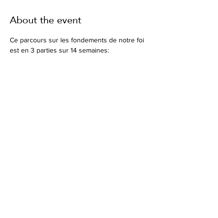
About the event
Ce parcours sur les fondements de notre foi 
est en 3 parties sur 14 semaines: 
Introduction 
20-oct - Connaitre Dieu   
27-oct - L'amour extraordinaire de Dieu
1ère partie - En Christ
10-nov - Le salut - à tout jamais   
Show More
Share this event
Join in the Conversation