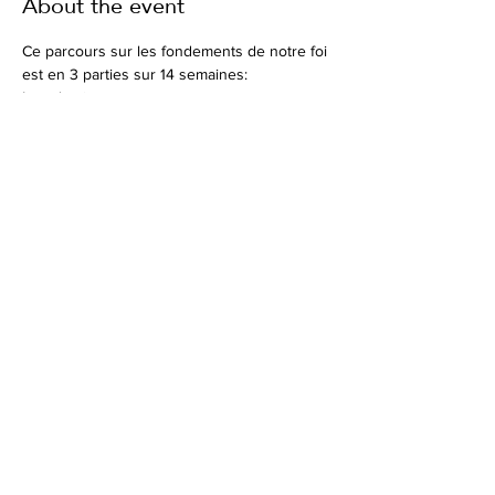
About the event
Ce parcours sur les fondements de notre foi 
est en 3 parties sur 14 semaines: 
Introduction 
20-oct - Connaitre Dieu   
27-oct - L'amour extraordinaire de Dieu
1ère partie - En Christ
10-nov - Le salut - à tout jamais   
Show More
Share this event
Join in the Conversation